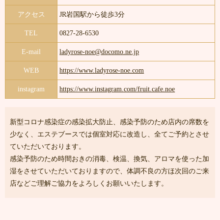
アクセス
JR岩国駅から徒歩3分
TEL
0827-28-6530
E-mail
ladyrose-noe@docomo.ne.jp
WEB
https://www.ladyrose-noe.com
instagram
https://www.instagram.com/fruit.cafe.noe
新型コロナ感染症の感染拡大防止、感染予防のため店内の席数を
少なく、エステブースでは個室対応に改造し、全てご予約とさせ
ていただいております。
感染予防のため時間おきの消毒、検温、換気、アロマを使った加
湿をさせていただいておりますので、体調不良の方ほ次回のご来
店などご理解ご協力をよろしくお願いいたします。