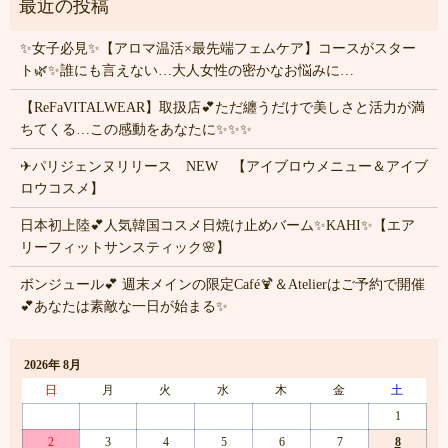
✨女子必見✨【アロマ温活×最先端フェムケア】コースがスター
ト🌿✨誰にも言えない…大人女性の密かなお悩みに…
【ReFaVITALWEAR】取扱店💕ただ纏うだけで美しさと活力が満
ちてくる…この感動をあなたに✨✨✨
✈パリジェンヌリリース NEW 【アイブロウメニュー＆アイブ
ロウコスメ】
日本初上陸💕人気韓国コスメ日焼け止めバーム✨KAHI✨【エア
リーフィットサンスティック🌸】
ボンジュール💕 週末メインの限定Café🍹＆Atelierはご予約で開催
💕あなたは素敵な一日が始まる✨
2026年 8月
日
月
火
水
木
金
土
1
2
3
4
5
6
7
8