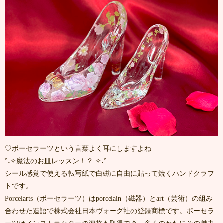
♡ポーセラーツという言葉よく耳にしますよね
°˖✧魔法のお皿レッスン！？ ✧˖°
シール感覚で使える転写紙で白磁に自由に貼って焼くハンドクラフ
トです。
Porcelarts（ポーセラーツ）はporcelain（磁器）とart（芸術）の組み
合わせた造語で株式会社日本ヴォーグ社の登録商標です。ポーセラ