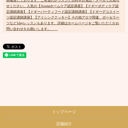
開催致しております。ご希望のレッスンと日時をお電話・メールでお知ら
せください。人気の【Aromaホームケア認定講座】【ドギーボディケア認
定講師講座】【ドギーパーティフード認定講師講座】【ドギーデコスイー
ツ認定講師講座】【アイシングクッキー】その他アロマ関連、ポーセラー
ツなど1dayレッスンもあります。詳細はホームページをご覧いただくかお
問い合わせをお願いします。
トップページ
店舗紹介