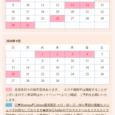
9
10
11
12
13
14
15
16
17
18
19
20
21
22
23
24
25
26
27
28
29
30
31
2026年 9月
日
月
火
水
木
金
土
1
2
3
4
5
6
7
8
9
10
11
12
13
14
15
16
17
18
19
20
21
22
23
24
25
26
27
28
29
30
全店休日その他不定休あります。 エステ施術中は施錠することが
ございまのでご来店時はホットペッパーよりご確認、ご予約をお願いいた
します。
◎💗Bonjour💕Cafénoe週末限定 ≪11：00～15：00≫季節の素敵なメニ
ューでお待ちしております🍩🍨☕◎Atelierやアロマスクールもリクエストで