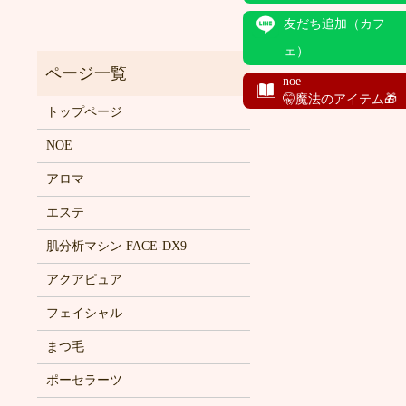
友だち追加（カフ
ェ）
noe
🤫魔法のアイテム🎁
トップページ
NOE
アロマ
エステ
肌分析マシン FACE-DX9
アクアピュア
フェイシャル
まつ毛
ポーセラーツ