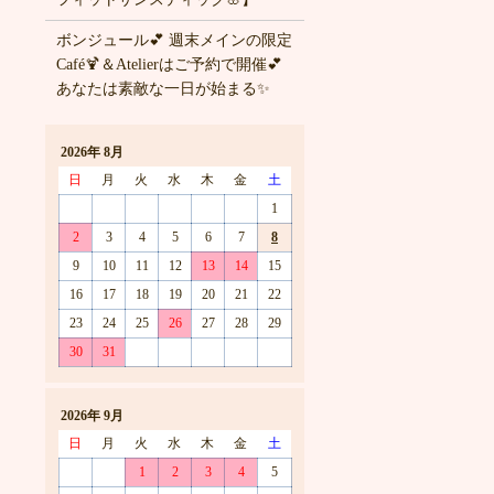
ボンジュール💕 週末メインの限定
Café🍹＆Atelierはご予約で開催💕
あなたは素敵な一日が始まる✨
2026年 8月
日
月
火
水
木
金
土
1
2
3
4
5
6
7
8
9
10
11
12
13
14
15
16
17
18
19
20
21
22
23
24
25
26
27
28
29
30
31
2026年 9月
日
月
火
水
木
金
土
1
2
3
4
5