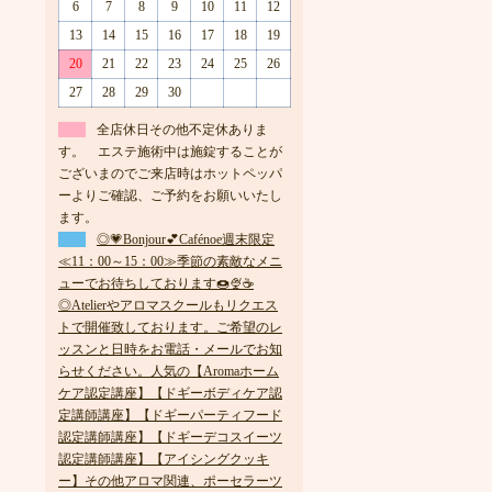
6
7
8
9
10
11
12
13
14
15
16
17
18
19
20
21
22
23
24
25
26
27
28
29
30
全店休日その他不定休ありま
す。 エステ施術中は施錠することが
ございまのでご来店時はホットペッパ
ーよりご確認、ご予約をお願いいたし
ます。
◎💗Bonjour💕Cafénoe週末限定
≪11：00～15：00≫季節の素敵なメニ
ューでお待ちしております🍩🍨☕
◎Atelierやアロマスクールもリクエス
トで開催致しております。ご希望のレ
ッスンと日時をお電話・メールでお知
らせください。人気の【Aromaホーム
ケア認定講座】【ドギーボディケア認
定講師講座】【ドギーパーティフード
認定講師講座】【ドギーデコスイーツ
認定講師講座】【アイシングクッキ
ー】その他アロマ関連、ポーセラーツ