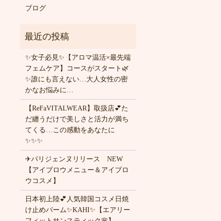
ブログ
✨女子必見✨【アロマ温活×最先端
フェムケア】コースがスタート🌿
✨誰にも言えない…大人女性の密
かなお悩みに…
【ReFaVITALWEAR】取扱店💕た
だ纏うだけで美しさと活力が満ち
てくる…この感動をあなたに
✨✨✨
✈パリジェンヌリリース NEW
【アイブロウメニュー＆アイブロ
ウコスメ】
日本初上陸💕人気韓国コスメ日焼
け止めバーム✨KAHI✨【エアリー
フィットサンスティック🌸】